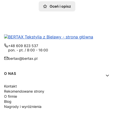
Oceń i opisz
+48 609 823 537
pon. - pt. / 8:00 - 16:00
bertax@bertax.pl
Linki w stopce
O NAS
Kontakt
Rekomendowane strony
O firmie
Blog
Nagrody i wyróżnienia