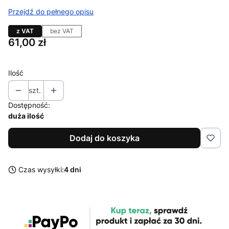
Przejdź do pełnego opisu
z VAT
bez VAT
Cena
61,00 zł
Ilość
szt.
Dostępność:
duża ilość
Dodaj do koszyka
Czas wysyłki:
4 dni