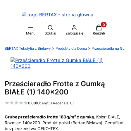
Produkty w koszy
Otwórz wyszukiwarkę
Menu
Szukaj
Zaloguj się
Koszyk
BERTAX Tekstylia z Bielawy
Produkty dla Domu
Prześcieradła na Gumk
Prześcieradło Frotte z Gumką
BIAŁE (1) 140x200
0.00
(Oceny: 0 Recenzje: 0)
Grube prześcieradło frotte 180g/m² z gumką.
Kolor: BIAŁE,
Rozmiar: 140x200. Produkt polski (Bertax Bielawa). Certyfikat
bezpieczeństwa OEKO-TEX.