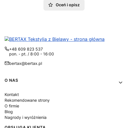
Oceń i opisz
+48 609 823 537
pon. - pt. / 8:00 - 16:00
bertax@bertax.pl
Linki w stopce
O NAS
Kontakt
Rekomendowane strony
O firmie
Blog
Nagrody i wyróżnienia
OBSŁUGA KLIENTA