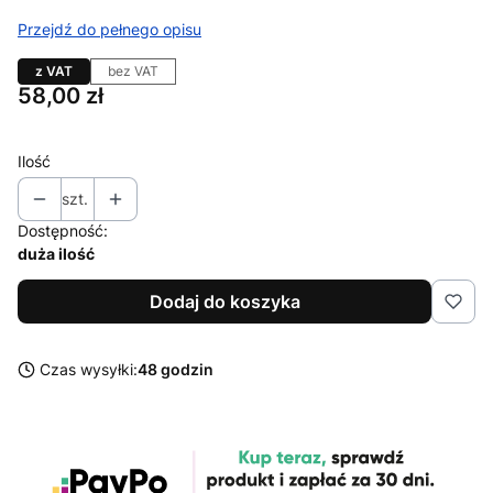
Przejdź do pełnego opisu
z VAT
bez VAT
Cena
58,00 zł
Ilość
szt.
Dostępność:
duża ilość
Dodaj do koszyka
Czas wysyłki:
48 godzin